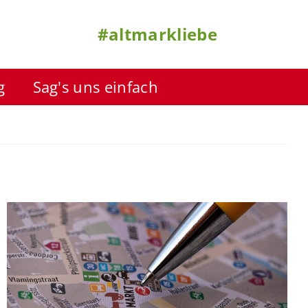
#altmarkliebe
g
Sag's uns einfach