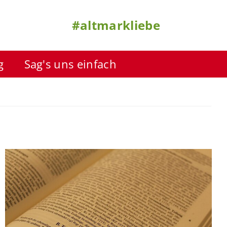
#altmarkliebe
g
Sag's uns einfach