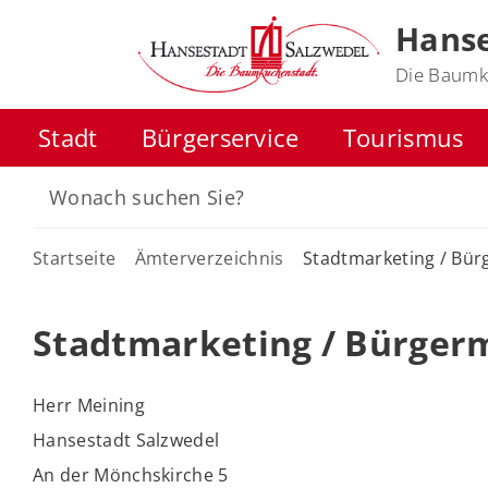
Hanse
Die Baumk
Stadt
Bürgerservice
Tourismus
Startseite
Ämterverzeichnis
Stadtmarketing / Bür
Stadtmarketing / Bürger
Herr Meining
Hansestadt Salzwedel
An der Mönchskirche 5