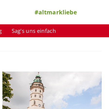
#altmarkliebe
g
Sag's uns einfach