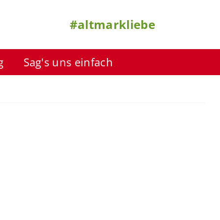
#altmarkliebe
g
Sag's uns einfach