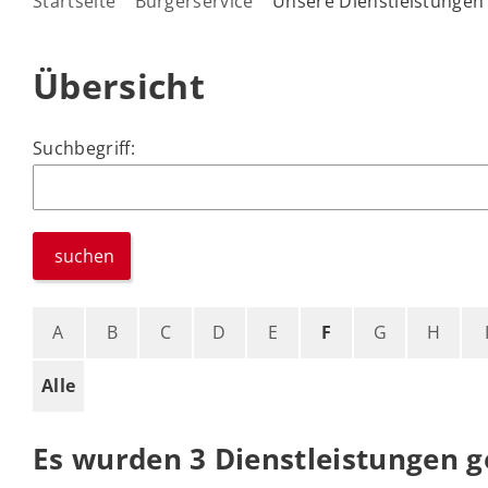
Startseite
Bürgerservice
Unsere Dienstleistungen
Übersicht
Suchbegriff:
suchen
A
B
C
D
E
F
G
H
Alle
Es wurden 3 Dienstleistungen 