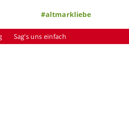
#altmarkliebe
g
Sag's uns einfach