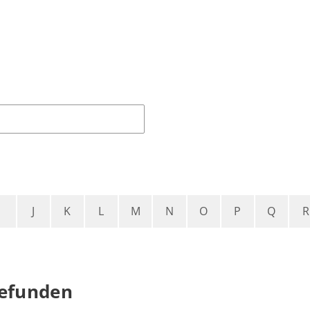
I
J
K
L
M
N
O
P
Q
R
gefunden