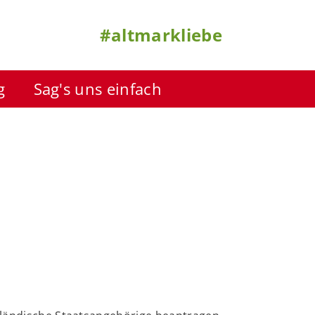
#altmarkliebe
g
Sag's uns einfach