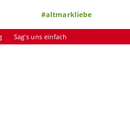
#altmarkliebe
g
Sag's uns einfach