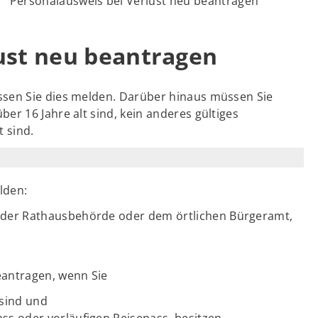
Personalausweis bei Verlust neu beantragen
ust neu beantragen
ssen Sie dies melden. Darüber hinaus müssen Sie
r 16 Jahre alt sind, kein anderes gültiges
 sind.
lden:
l der Rathausbehörde oder dem örtlichen Bürgeramt,
antragen, wenn Sie
 sind und
ss oder vorläufigen Reisepass, besitzen.