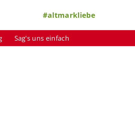
#altmarkliebe
g
Sag's uns einfach