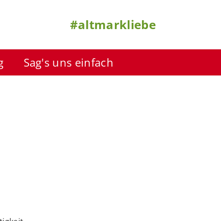
#altmarkliebe
g
Sag's uns einfach