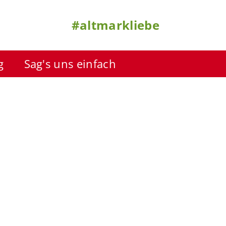
#altmarkliebe
g
Sag's uns einfach