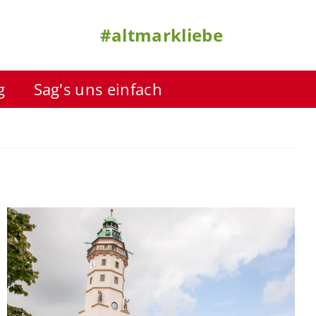
#altmarkliebe
g
Sag's uns einfach