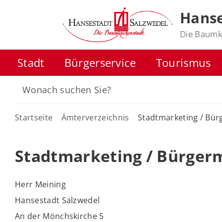
Hanse
Die Baumk
Stadt
Bürgerservice
Tourismus
Startseite
Ämterverzeichnis
Stadtmarketing / Bür
Stadtmarketing / Bürger
Herr Meining
Hansestadt Salzwedel
An der Mönchskirche 5