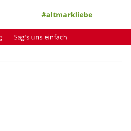
#altmarkliebe
g
Sag's uns einfach