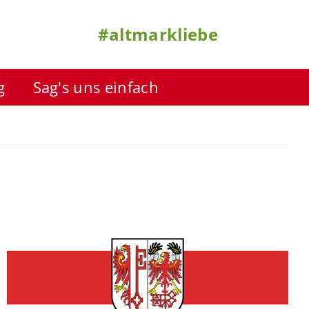
#altmarkliebe
g
Sag's uns einfach