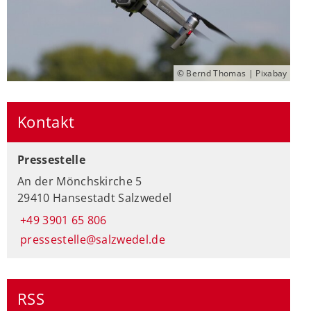
© Bernd Thomas | Pixabay
Kontakt
Pressestelle
An der Mönchskirche 5
29410 Hansestadt Salzwedel
+49 3901 65 806
pressestelle@salzwedel.de
RSS