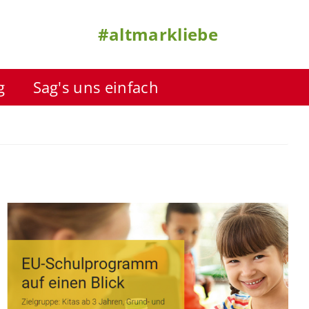
#altmarkliebe
g
Sag's uns einfach