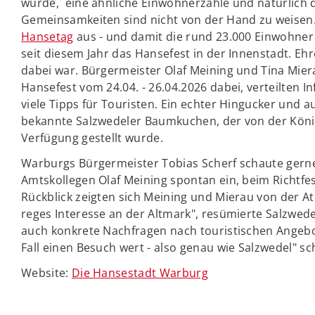
wurde, eine ähnliche Einwohnerzahle und natürlich d
Gemeinsamkeiten sind nicht von der Hand zu weisen.
Hansetag
aus - und damit die rund 23.000 Einwohner
seit diesem Jahr das Hansefest in der Innenstadt. E
dabei war. Bürgermeister Olaf Meining und Tina Mier
Hansefest vom 24.04. - 26.04.2026 dabei, verteilten 
viele Tipps für Touristen. Ein echter Hingucker und a
bekannte Salzwedeler Baumkuchen, der von der Kön
Verfügung gestellt wurde.
Warburgs Bürgermeister Tobias Scherf schaute gerne
Amtskollegen Olaf Meining spontan ein, beim Richtfes
Rückblick zeigten sich Meining und Mierau von der At
reges Interesse an der Altmark", resümierte Salzwed
auch konkrete Nachfragen nach touristischen Angebo
Fall einen Besuch wert - also genau wie Salzwedel" s
Website:
Die Hansestadt Warburg