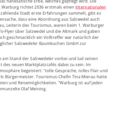
as hanesatische Erbe, welches gepflegt wird. Die
 Warburg richtet 2036 erstmals einen
Internationalen
 zählende Stadt erste Erfahrungen sammelt, gibt es
hrensache, dass eine Abordnung aus Salzwedel auch
au, Leiterin des Tourismus, waren beim 1. Warburger
Info-Flyer über Salzwedel und die Altmark und gaben
uch geschmacklich ein Volltreffer war natürlich der
iglicher Salzwedeler Baumkuchen GmbH zur
 am Stand der Salzwedeler vorbei und lud seinen
t des neuen Marktplatzcafés dabei zu sein. Im
mosphäre begeistert: "tolle Gespräche, tolles Flair und
els Bürgermeister. Tourismus-Chefin Tina Mierau hatte
ten und Reisemöglichkeiten. "Warburg ist auf jeden
chmunzelte Olaf Meining.