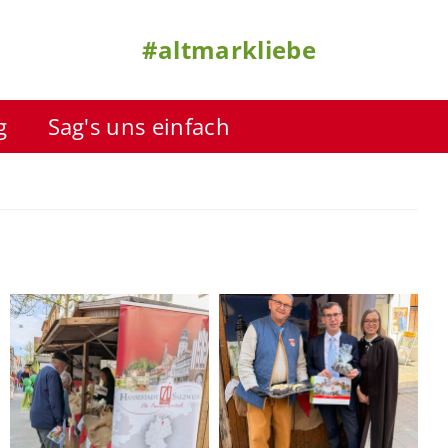
#altmarkliebe
g
Sag's uns einfach