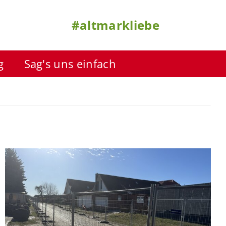
#altmarkliebe
g
Sag's uns einfach