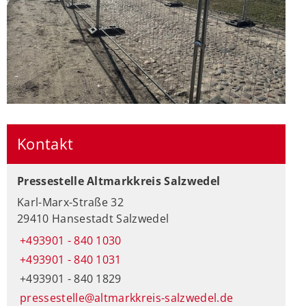
Kontakt
Pressestelle Altmarkkreis Salzwedel
Karl-Marx-Straße 32
29410 Hansestadt Salzwedel
+493901 - 840 1030
+493901 - 840 1031
+493901 - 840 1829
pressestelle@altmarkkreis-salzwedel.de