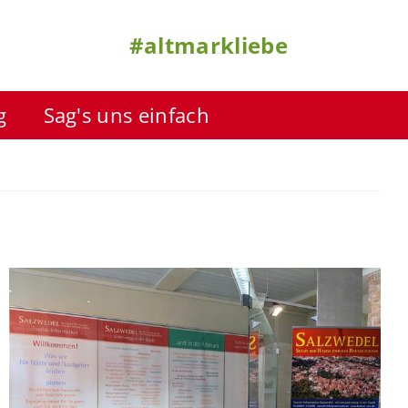
#altmarkliebe
g
Sag's uns einfach