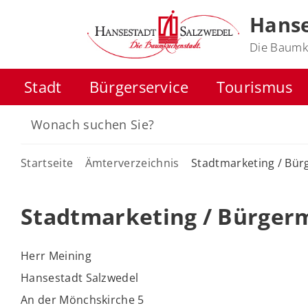
Hanse
Die Baumk
Stadt
Bürgerservice
Tourismus
Startseite
Ämterverzeichnis
Stadtmarketing / Bür
Stadtmarketing / Bürger
Herr Meining
Hansestadt Salzwedel
An der Mönchskirche 5