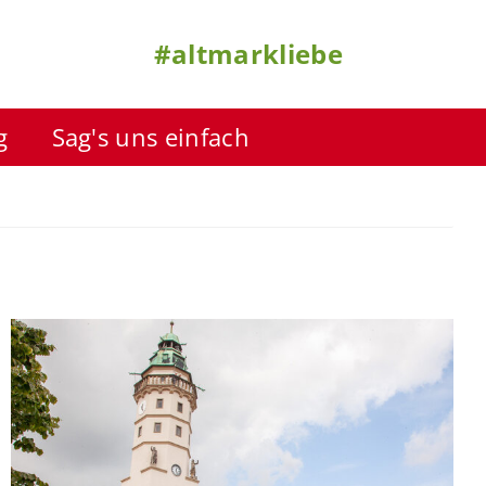
#altmarkliebe
g
Sag's uns einfach