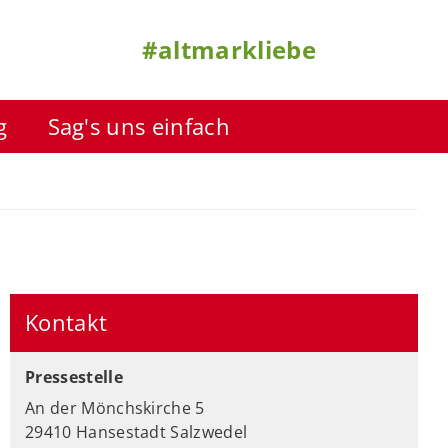
#altmarkliebe
g
Sag's uns einfach
Kontakt
Pressestelle
An der Mönchskirche 5
29410 Hansestadt Salzwedel