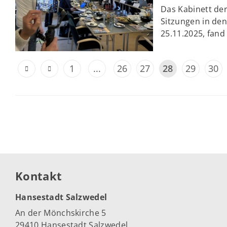
Das Kabinett de
Sitzungen in de
25.11.2025, fand 
1
...
26
27
28
29
30
Kontakt
Hansestadt Salzwedel
An der Mönchskirche 5
29410 Hansestadt Salzwedel