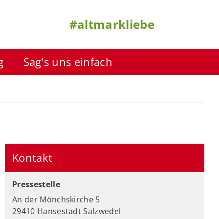
#altmarkliebe
g
Sag's uns einfach
Kontakt
Pressestelle
An der Mönchskirche 5
29410 Hansestadt Salzwedel