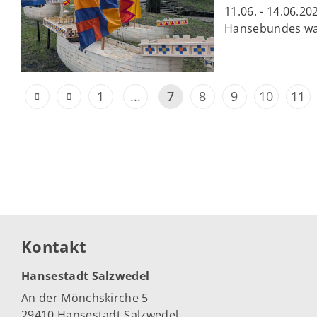
11.06. - 14.06.2
Hansebundes war
1
...
7
8
9
10
11
Kontakt
Hansestadt Salzwedel
An der Mönchskirche 5
29410 Hansestadt Salzwedel