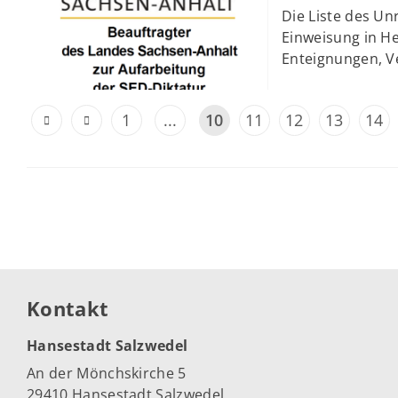
Die Liste des Unr
Einweisung in H
Enteignungen, V
1
...
10
11
12
13
14
Kontakt
Hansestadt Salzwedel
An der Mönchskirche 5
29410 Hansestadt Salzwedel