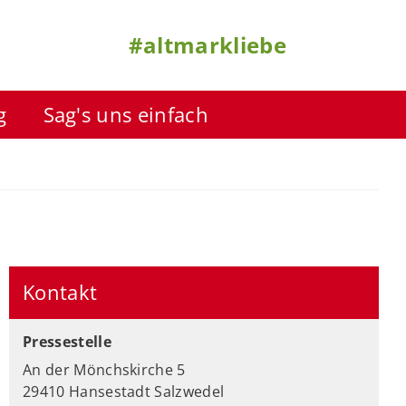
#altmarkliebe
g
Sag's uns einfach
Kontakt
Pressestelle
An der Mönchskirche 5
29410 Hansestadt Salzwedel