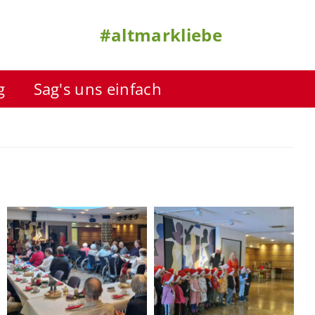
#altmarkliebe
g
Sag's uns einfach