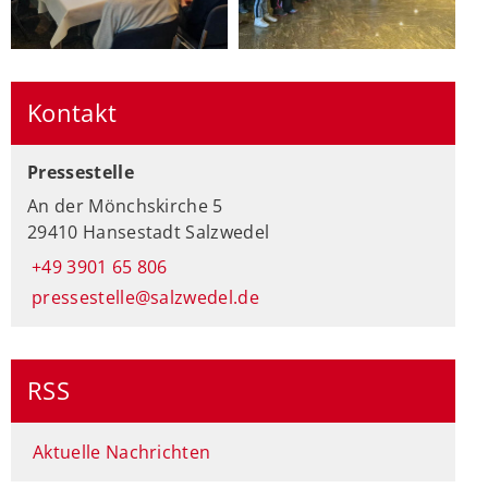
Kontakt
Pressestelle
An der Mönchskirche 5
29410 Hansestadt Salzwedel
+49 3901 65 806
pressestelle@salzwedel.de
RSS
Aktuelle Nachrichten