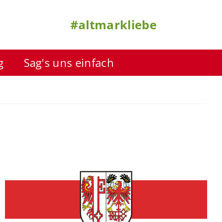
#altmarkliebe
g
Sag's uns einfach