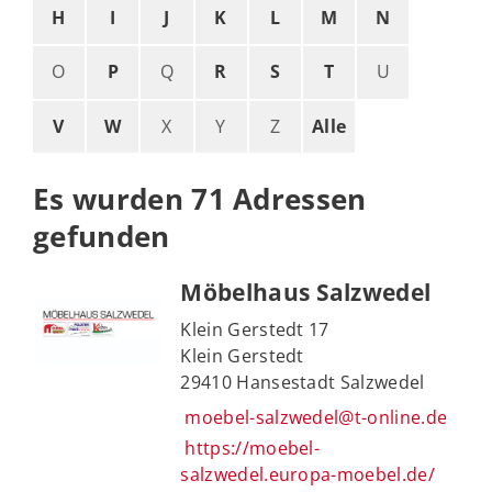
H
I
J
K
L
M
N
O
P
Q
R
S
T
U
V
W
X
Y
Z
Alle
Es wurden 71 Adressen
gefunden
Möbelhaus Salzwedel
Klein Gerstedt 17
Klein Gerstedt
29410 Hansestadt Salzwedel
moebel-salzwedel@t-online.de
https://moebel-
salzwedel.europa-moebel.de/