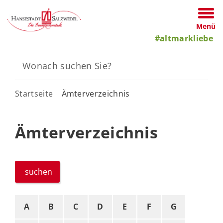
Menü
#altmarkliebe
Startseite
Ämterverzeichnis
Ämterverzeichnis
suchen
A
B
C
D
E
F
G