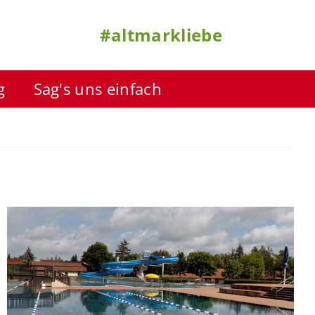
#altmarkliebe
g
Sag's uns einfach