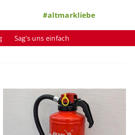
#altmarkliebe
g
Sag's uns einfach