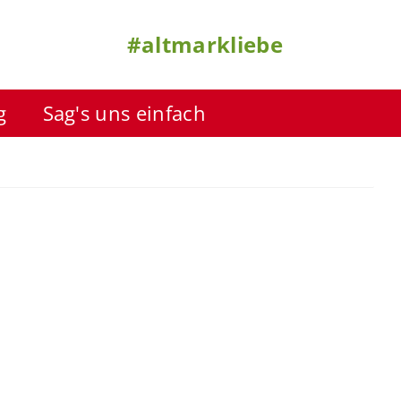
#altmarkliebe
g
Sag's uns einfach