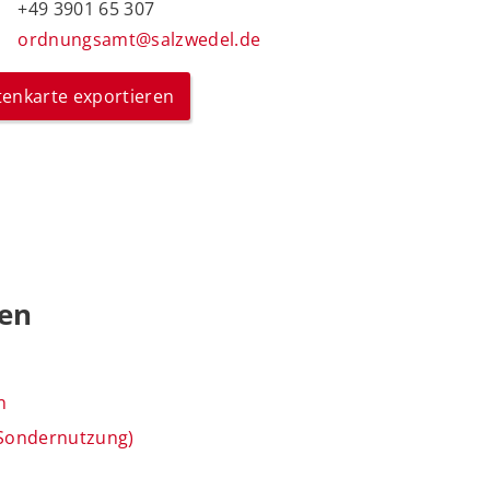
+49 3901 65 307
ordnungsamt@salzwedel.de
itenkarte exportieren
gen
n
(Sondernutzung)