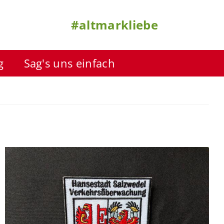
#altmarkliebe
g
Sag's uns einfach