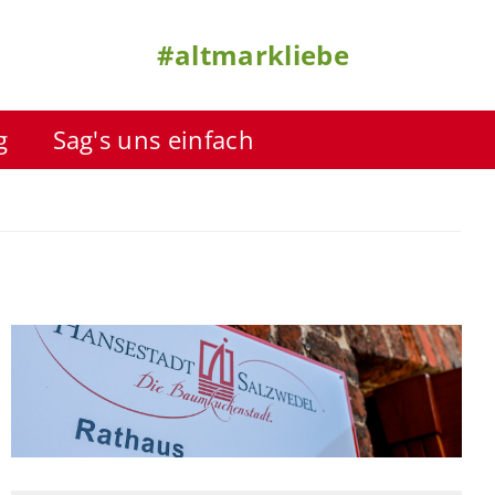
#altmarkliebe
g
Sag's uns einfach