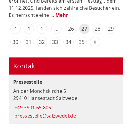
eröffnet. Und bereits am ersten "Festtag", dem
11.12.2025, fanden sich zahlreiche Besucher ein.
Es herrschte eine ...
Mehr
1
...
26
27
28
29
30
31
32
33
34
35
Kontakt
Pressestelle
An der Mönchskirche 5
29410 Hansestadt Salzwedel
+49 3901 65 806
pressestelle@salzwedel.de