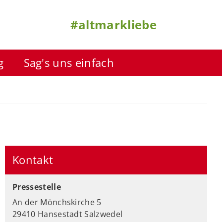
#altmarkliebe
g
Sag's uns einfach
Kontakt
Pressestelle
An der Mönchskirche 5
29410 Hansestadt Salzwedel