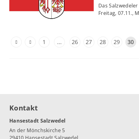
Das Salzwedeler 
Freitag, 07.11., 
1
...
26
27
28
29
30
Kontakt
Hansestadt Salzwedel
An der Mönchskirche 5
29410 Hansestadt Salzwedel