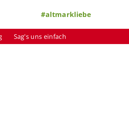
#altmarkliebe
g
Sag's uns einfach