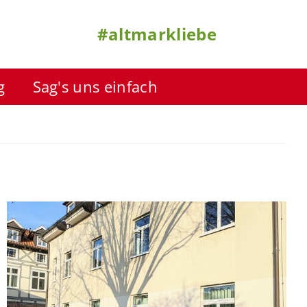
#altmarkliebe
g
Sag's uns einfach