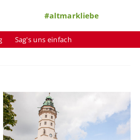
#altmarkliebe
g
Sag's uns einfach