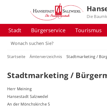
Hanse
Die Baumk
Stadt
Bürgerservice
Tourismus
Startseite
Ämterverzeichnis
Stadtmarketing / Bür
Stadtmarketing / Bürger
Herr Meining
Hansestadt Salzwedel
An der Mönchskirche 5