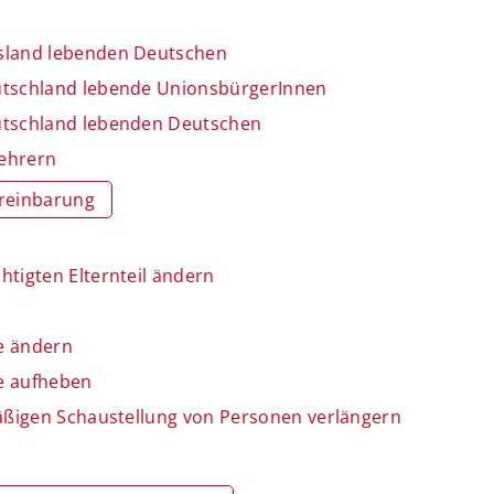
usland lebenden Deutschen
utschland lebende UnionsbürgerInnen
utschland lebenden Deutschen
kehrern
reinbarung
tigten Elternteil ändern
e ändern
e aufheben
mäßigen Schaustellung von Personen verlängern