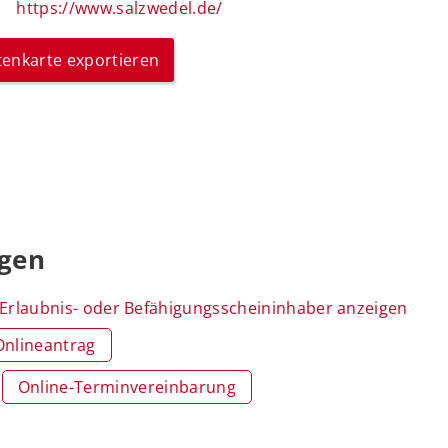
https://www.salzwedel.de/
itenkarte exportieren
ngen
rlaubnis- oder Befähigungsscheininhaber anzeigen
Onlineantrag
Online-Terminvereinbarung