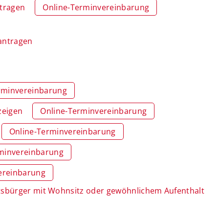
ntragen
Online-Terminvereinbarung
eantragen
rminvereinbarung
zeigen
Online-Terminvereinbarung
Online-Terminvereinbarung
minvereinbarung
ereinbarung
atsbürger mit Wohnsitz oder gewöhnlichem Aufenthalt