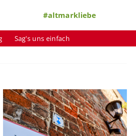
#altmarkliebe
g
Sag's uns einfach