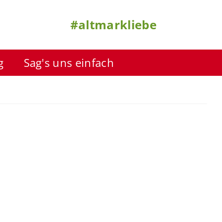
#altmarkliebe
g
Sag's uns einfach