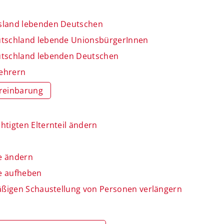
usland lebenden Deutschen
utschland lebende UnionsbürgerInnen
utschland lebenden Deutschen
kehrern
reinbarung
tigten Elternteil ändern
e ändern
e aufheben
mäßigen Schaustellung von Personen verlängern