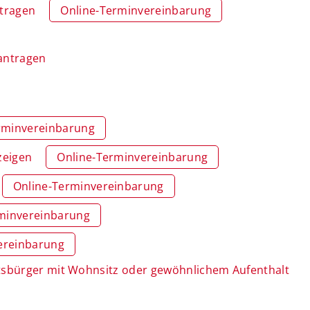
ntragen
Online-Terminvereinbarung
eantragen
rminvereinbarung
zeigen
Online-Terminvereinbarung
Online-Terminvereinbarung
minvereinbarung
ereinbarung
atsbürger mit Wohnsitz oder gewöhnlichem Aufenthalt