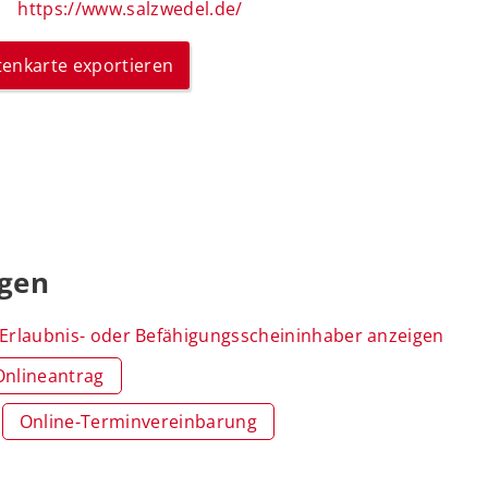
https://www.salzwedel.de/
itenkarte exportieren
ngen
rlaubnis- oder Befähigungsscheininhaber anzeigen
Onlineantrag
Online-Terminvereinbarung