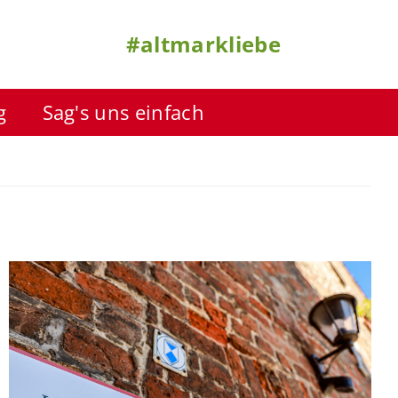
#altmarkliebe
g
Sag's uns einfach