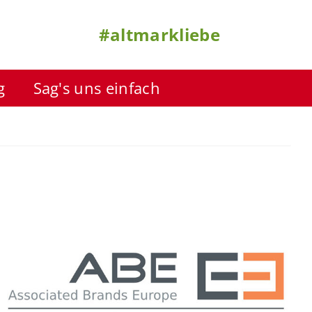
#altmarkliebe
g
Sag's uns einfach