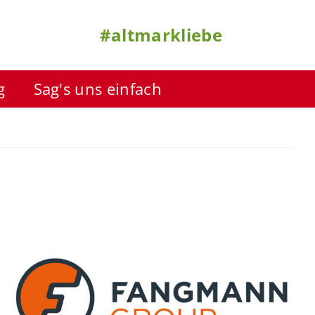
#altmarkliebe
g
Sag's uns einfach