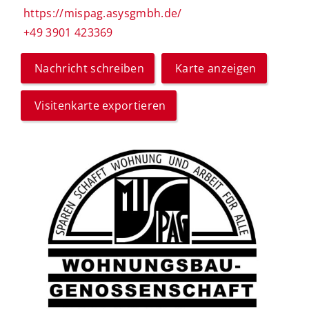
https://mispag.asysgmbh.de/
+49 3901 423369
Nachricht schreiben
Karte anzeigen
Visitenkarte exportieren