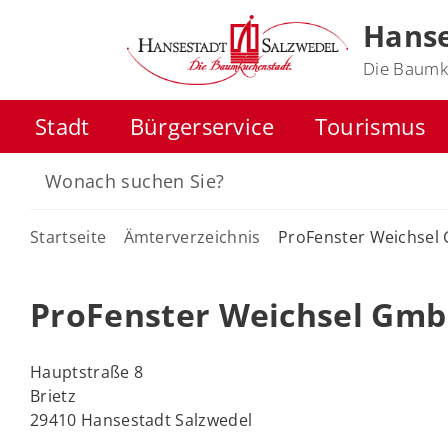
Hanse
Die Baumk
Stadt
Bürgerservice
Tourismus
Startseite
Ämterverzeichnis
ProFenster Weichse
ProFenster Weichsel Gm
Hauptstraße 8
Brietz
29410 Hansestadt Salzwedel