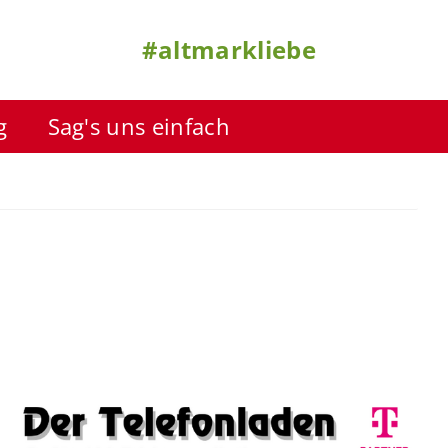
#altmarkliebe
g
Sag's uns einfach