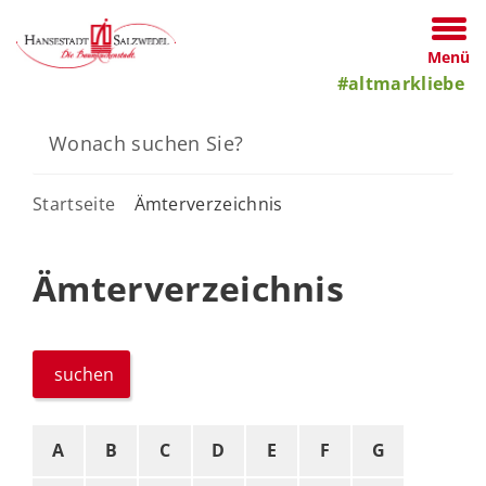
Menü
#altmarkliebe
Startseite
Ämterverzeichnis
Ämterverzeichnis
suchen
A
B
C
D
E
F
G