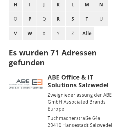
H
I
J
K
L
M
N
O
P
Q
R
S
T
U
V
W
X
Y
Z
Alle
Es wurden 71 Adressen
gefunden
ABE Office & IT
Solutions Salzwedel
Zweigniederlassung der ABE
GmbH Associated Brands
Europe
Tuchmacherstraße 64a
29410 Hansestadt Salzwedel