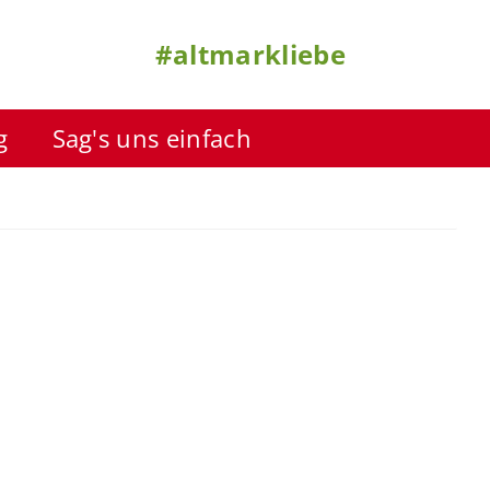
#altmarkliebe
g
Sag's uns einfach