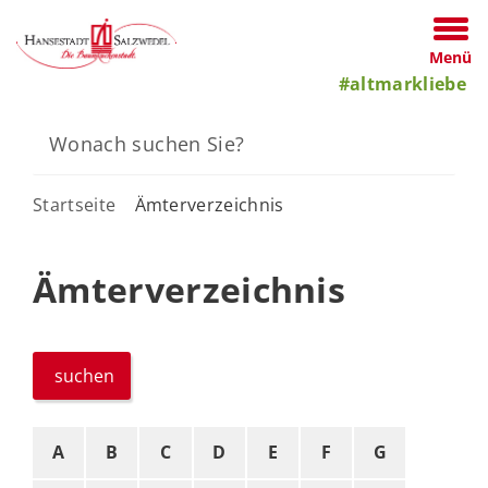
Menü
#altmarkliebe
Startseite
Ämterverzeichnis
Ämterverzeichnis
suchen
A
B
C
D
E
F
G