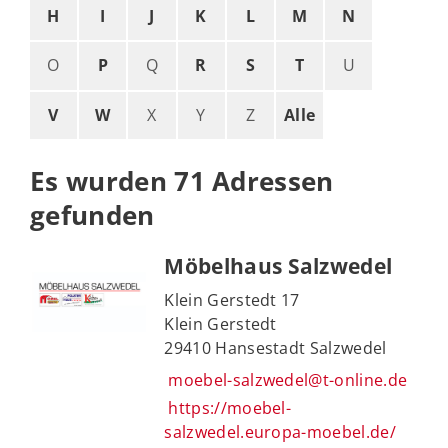
H
I
J
K
L
M
N
O
P
Q
R
S
T
U
V
W
X
Y
Z
Alle
Es wurden 71 Adressen
gefunden
Möbelhaus Salzwedel
Klein Gerstedt 17
Klein Gerstedt
29410 Hansestadt Salzwedel
moebel-salzwedel@t-online.de
https://moebel-
salzwedel.europa-moebel.de/