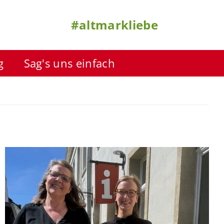
#altmarkliebe
g
Sag's uns einfach