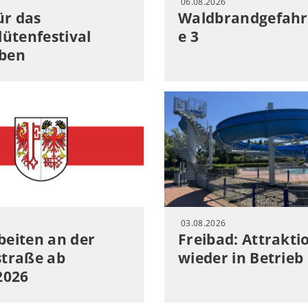
06.08.2026
für das
Waldbrandgefahr
lütenfestival
e 3
ben
03.08.2026
eiten an der
Freibad: Attrakti
straße ab
wieder in Betrieb
2026