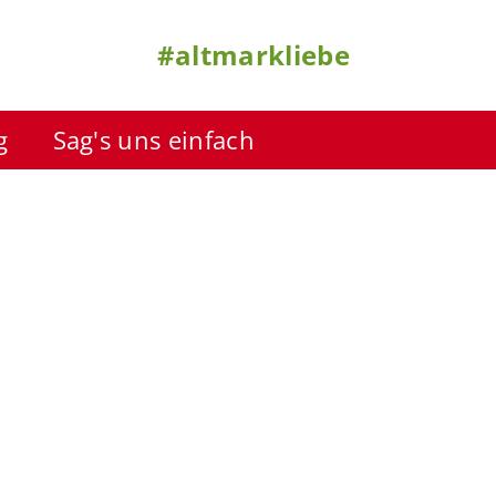
#altmarkliebe
g
Sag's uns einfach