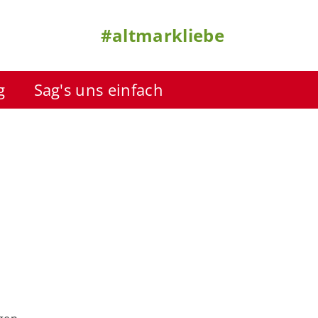
#altmarkliebe
g
Sag's uns einfach