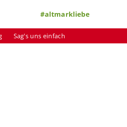
#altmarkliebe
g
Sag's uns einfach